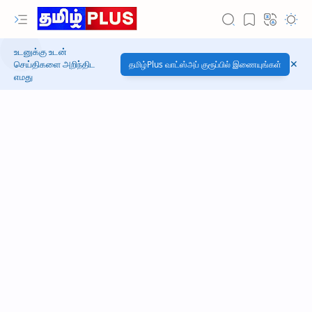
உடனுக்கு உடன்
செய்திகளை அறிந்திட
தமிழ்Plus வாட்ஸ்அப் குரூப்பில் இணையுங்கள்
எமது