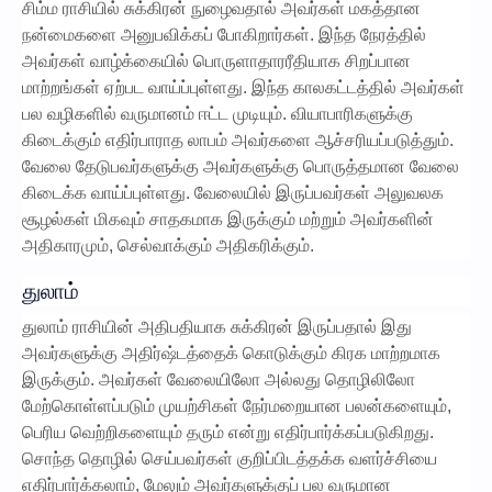
சிம்ம ராசியில் சுக்கிரன் நுழைவதால் அவர்கள் மகத்தான
நன்மைகளை அனுபவிக்கப் போகிறார்கள். இந்த நேரத்தில்
அவர்கள் வாழ்க்கையில் பொருளாதாரரீதியாக சிறப்பான
மாற்றங்கள் ஏற்பட வாய்ப்புள்ளது. இந்த காலகட்டத்தில் அவர்கள்
பல வழிகளில் வருமானம் ஈட்ட முடியும். வியாபாரிகளுக்கு
கிடைக்கும் எதிர்பாராத லாபம் அவர்களை ஆச்சரியப்படுத்தும்.
வேலை தேடுபவர்களுக்கு அவர்களுக்கு பொருத்தமான வேலை
கிடைக்க வாய்ப்புள்ளது. வேலையில் இருப்பவர்கள் அலுவலக
சூழல்கள் மிகவும் சாதகமாக இருக்கும் மற்றும் அவர்களின்
அதிகாரமும், செல்வாக்கும் அதிகரிக்கும்.
துலாம்
துலாம் ராசியின் அதிபதியாக சுக்கிரன் இருப்பதால் இது
அவர்களுக்கு அதிர்ஷ்டத்தைக் கொடுக்கும் கிரக மாற்றமாக
இருக்கும். அவர்கள் வேலையிலோ அல்லது தொழிலிலோ
மேற்கொள்ளப்படும் முயற்சிகள் நேர்மறையான பலன்களையும்,
பெரிய வெற்றிகளையும் தரும் என்று எதிர்பார்க்கப்படுகிறது.
சொந்த தொழில் செய்பவர்கள் குறிப்பிடத்தக்க வளர்ச்சியை
எதிர்பார்க்கலாம், மேலும் அவர்களுக்குப் பல வருமான