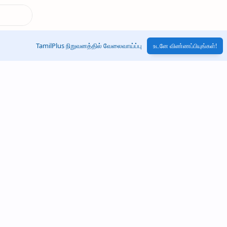
TamilPlus நிறுவனத்தில் வேலைவாய்ப்பு
உடனே விண்ணப்பியுங்கள்!