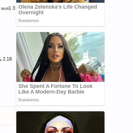
ுமார் 3
ு 2.18