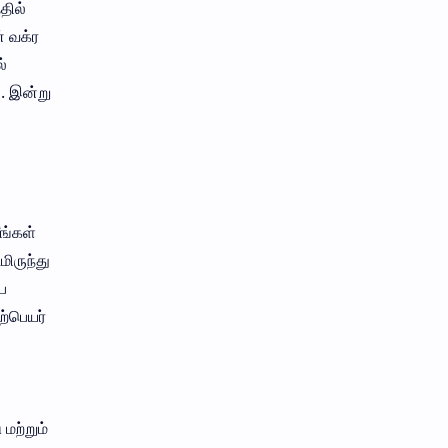
தில்
் வக்ர
்
ு. இன்று
ீங்கள்
மிருந்து
ப
ற்பெயர்
மற்றும்