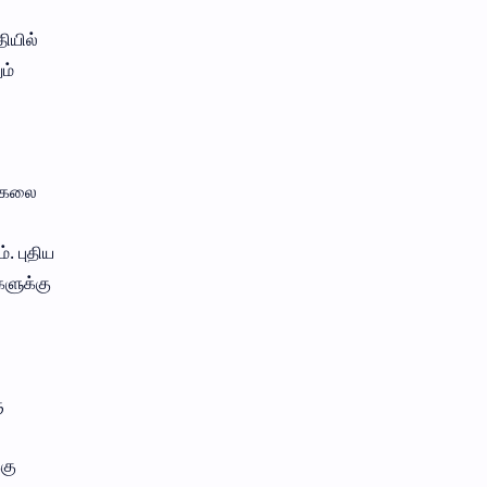
ியில்
ம்
ு கலை
. புதிய
களுக்கு
ு
கு