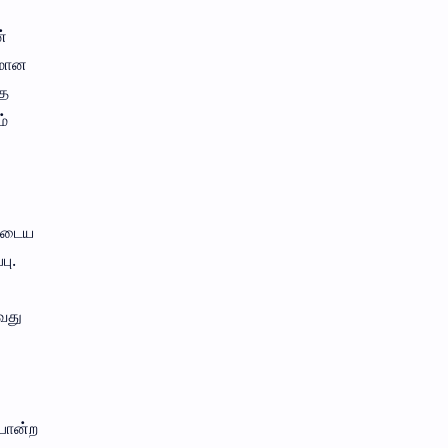
்
கமான
தை
ம்
ளுடைய
பு.
வது
 போன்ற