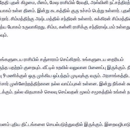
ி புதன் கிழமை, மீனம், மேஷ ராசியில் ரேவதி, அஸ்வினி நட்சத்திரத்
ம் உள்ள தினம். இன்று கடகத்தில் குரு உச்சம் பெற்று உள்ளார். புதன
ார். சிம்மத்திற்கு அஷ்டமத்தில் சந்திரன் உள்ளார். சுக்கிரன் சிம்மத்தில
்ய யோகம் உருவாகிறது. சிம்ம, கன்னி ராசிக்கு சந்திராஷ்டமம் உள்ளத
ும்.
 உங்களுடைய ராசியில் சஞ்சாராம் செய்கிறார். உங்களுடைய தைரியம்
்த பதற்றம் குறையும். வீட்டில் உறவில் வலுவான பிணைப்பு இருக்கும். ந
9 மணிக்குள் ஒரு முக்கிய ஒப்பந்தம் முடிவுக்கு வரும். அரசாங்கத்திட
ார் முன்னேற்றத்திற்கான நல்ல வாய்ப்புகள் உள்ளன. இன்று நீங்கள் சு
ிடைக்கும். நல்ல விதமாகச் செலவு செய்வதன் மூலம் சமூகத்தில் உங்கள் ந
வனம் புதிய திட்டங்களை செயல்படுத்துவதில் இருக்கும். இறைவழிபாடு 