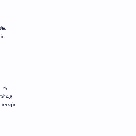
திய
ள்.
மைதி
ொள்வது
மிகவும்