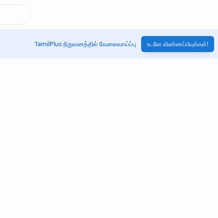
TamilPlus நிறுவனத்தில் வேலைவாய்ப்பு
உடனே விண்ணப்பியுங்கள்!