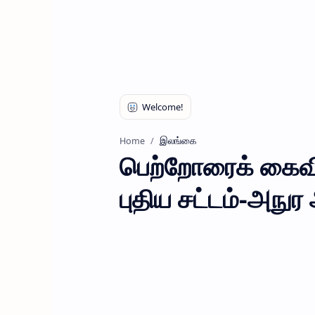
இலங்கை
Home
பெற்றோரைக் கைவி
புதிய சட்டம்-அநுர