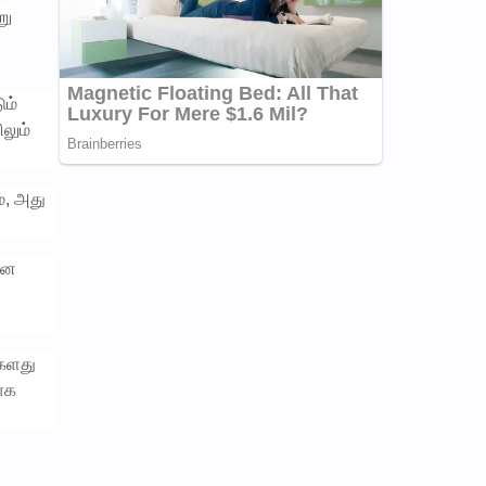
று
ும்
லும்
், அது
ான
்களது
ாக