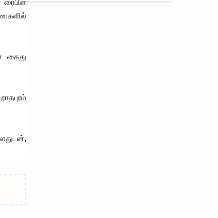
 ரைபிள்
ணைகளில்
ன் கைது
ராதபுரம்
ளதுடன்,