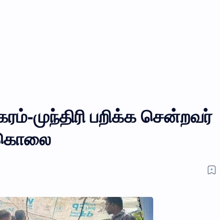
ம்-முந்திரி பறிக்க சென்றவர்
ு கொலை