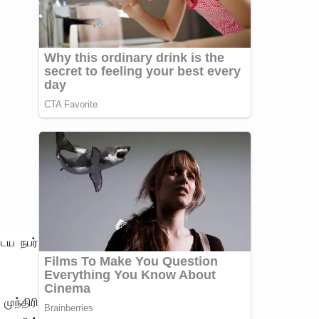
ைய நபர்
முந்திரி