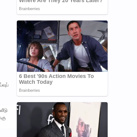
்வுப்
லீடு
்கு