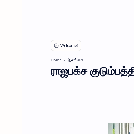
இலங்கை
Home
ராஜபக்ச குடும்பத்த