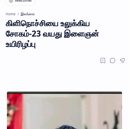
இலங்கை
Home
கிளிநொச்சியை உலுக்கிய
சோகம்-23 வயது இளைஞன்
உயிரிழப்பு