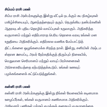
சிம்மம் ராசி பலன்
சிம்ம ராசி அன்பர்களுக்கு இன்று வீட்டில் நடக்கும் சுப நிகழ்வுகள்
மகிழ்ச்சியையும், ஆனந்தத்தையும் தரும். நெருங்கிய நண்பர்களின்
ஆதரவுடன் புதிய தொழில் வாய்ப்புகள் உருவாகும். அதிகரித்த
வருமானம் மற்றும் எதிர்பாராத பெரிய தொகை வரவு உங்கள் மன
உறுதியை அதிகரிக்கும். எதிர்கால வணிக மேம்பாட்டுத்
திட்டங்களை ஒழுங்கமைக்க சிறந்த நாள். இன்று, சனியின் அஷ்டம
ஸ்தான aமைப்பு, அவர் நேர்கதிக்குத் திரும்பும் நிலையில்,
மெதுவான செரிமானம் மற்றும் வாயுப் பிரச்சனைகள்
அசௌகரியத்தை ஏற்படுத்தக்கூடும். உங்கள் உணவுப்
பழக்கங்களைக் கட்டுப்படுத்துங்கள்.
கன்னி ராசி பலன்
கன்னி ராசி அன்பர்களுக்கு இன்று நீங்கள் வேலையில் கடினமாக
உழைப்பீர்கள், உங்கள் வருமானம் கணிசமாக அதிகரிக்கும்.
அறிவுசார் பணிகள் மற்றும் எழுத்துத் துறையும் வருமானத்தை