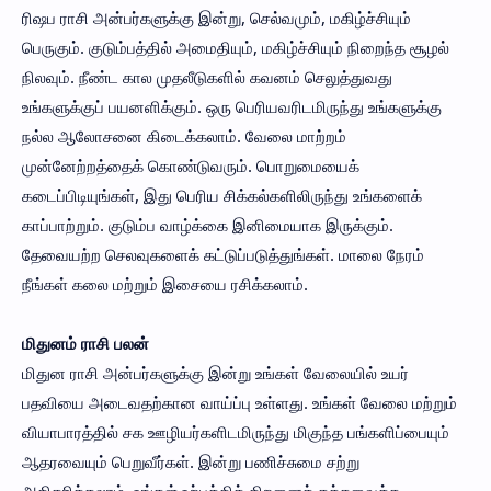
ரிஷப ராசி அன்பர்களுக்கு இன்று, செல்வமும், மகிழ்ச்சியும்
பெருகும். குடும்பத்தில் அமைதியும், மகிழ்ச்சியும் நிறைந்த சூழல்
நிலவும். நீண்ட கால முதலீடுகளில் கவனம் செலுத்துவது
உங்களுக்குப் பயனளிக்கும். ஒரு பெரியவரிடமிருந்து உங்களுக்கு
நல்ல ஆலோசனை கிடைக்கலாம். வேலை மாற்றம்
முன்னேற்றத்தைக் கொண்டுவரும். பொறுமையைக்
கடைப்பிடியுங்கள், இது பெரிய சிக்கல்களிலிருந்து உங்களைக்
காப்பாற்றும். குடும்ப வாழ்க்கை இனிமையாக இருக்கும்.
தேவையற்ற செலவுகளைக் கட்டுப்படுத்துங்கள். மாலை நேரம்
நீங்கள் கலை மற்றும் இசையை ரசிக்கலாம்.
மிதுனம் ராசி பலன்
மிதுன ராசி அன்பர்களுக்கு இன்று உங்கள் வேலையில் உயர்
பதவியை அடைவதற்கான வாய்ப்பு உள்ளது. உங்கள் வேலை மற்றும்
வியாபாரத்தில் சக ஊழியர்களிடமிருந்து மிகுந்த பங்களிப்பையும்
ஆதரவையும் பெறுவீர்கள். இன்று பணிச்சுமை சற்று
அதிகரிக்கலாம். உங்கள் உற்பத்தித் திறனைத் தக்கவைக்க