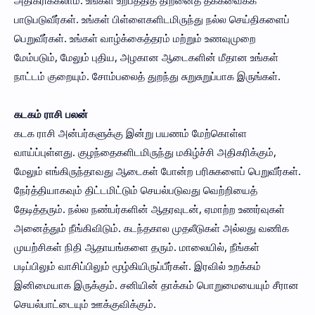
பாடுபடுவீர்கள். உங்கள் பிள்ளைகளிடமிருந்து நல்ல செய்திகளைப்
பெறுவீர்கள். உங்கள் வாழ்க்கைத்தரம் மற்றும் உணவுமுறை
மேம்படும், மேலும் புதிய, அழகான ஆடைகளின் மீதான உங்கள்
நாட்டம் குறையும். சோம்பலைத் துறந்து சுறுசுறுப்பாக இருங்கள்.
கடகம் ராசி பலன்
கடக ராசி அன்பர்களுக்கு இன்று பயணம் மேற்கொள்ள
வாய்ப்புள்ளது. குழந்தைகளிடமிருந்து மகிழ்ச்சி அதிகரிக்கும்,
மேலும் எங்கிருந்தாவது ஆடைகள் போன்ற பரிசுகளைப் பெறுவீர்கள்.
நேர்த்தியாகவும் திட்டமிட்டும் செயல்படுவது வெற்றியைத்
தேடித்தரும். நல்ல நண்பர்களின் ஆதரவுடன், ஏமாற்ற உணர்வுகள்
அனைத்தும் நீங்கிவிடும். கடந்தகால முதலீடுகள் அல்லது வணிக
முயற்சிகள் நிதி ஆதாயங்களை தரும். மாலையில், நீங்கள்
படிப்பிலும் வாசிப்பிலும் மூழ்கியிருப்பீர்கள். இரவில் உறக்கம்
இனிமையாக இருக்கும். சனியின் தாக்கம் பொறுமையையும் சீரான
செயல்பாட்டையும் ஊக்குவிக்கும்.