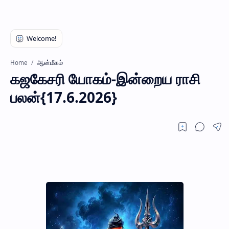
ஆன்மீகம்
Home
கஜகேசரி யோகம்-இன்றைய ராசி
பலன்{17.6.2026}