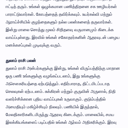
ஈட்டித் தரும். உங்கள் ஒழுக்கமான பணித்திறனை சக ஊழியர்கள்
பாராட்டுவார்கள். கோபத்தைத் தவிர்க்கவும். உயர்கல்வி மற்றும்
ஆராய்ச்சியில் குழந்தைகளும் நல்ல பலன்களைத் தருவார்கள்.
இன்று மாலை சொத்து மூலம் சிறிதளவு வருமானமும் கிடைக்க
வாய்ப்புள்ளது. இரவில் உங்கள் சகோதரர்களின் ஆதரவுடன் பழைய
மனக்கசப்புகள் முடிவுக்கு வரும்.
துலாம் ராசி பலன்
துலாம் ராசி அன்பர்களுக்கு இன்று, உங்கள் விருப்பத்திற்கு மாறான
ஒரு பணி உங்களுக்கு வழங்கப்படலாம், இது உங்களுக்கு
அசௌகரியத்தை ஏற்படுத்தும். எதிர்பாராத, திட்டமிடப்படாத
செலவுகள் ஏற்படலாம். சுக்கிரன் மற்றும் குருவின் அருளால், நிதி
வளர்ச்சிக்கான புதிய வாய்ப்புகள் உருவாகும். குடும்பத்தில்
அமைதியும் மகிழ்ச்சியும் நிலவும். பணியில் இருந்தால்,
மேலதிகாரிகளிடமிருந்து ஆதரவு கிடைக்கும். மாலையில், சமய
இலக்கியங்களைப் படிப்பதில் உங்கள் ஆர்வம் அதிகரிக்கும். இரவு