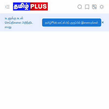
உடனுக்கு உடன்
செய்திகளை அறிந்திட
தமிழ்Plus வாட்ஸ்அப் குரூப்பில் இணையுங்கள்
எமது