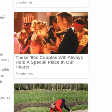
தல்
தை
்ளனர்.
களில்
கள்
ர்
்தகைய