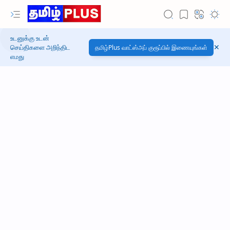
உடனுக்கு உடன்
செய்திகளை அறிந்திட
தமிழ்Plus வாட்ஸ்அப் குரூப்பில் இணையுங்கள்
எமது