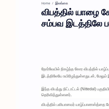
இலங்கை
Home
விபத்தில் யாழை ச
சம்பவ இடத்திலே ப
நோர்வேயில் நிகழ்ந்த கோர விபத்தில் யாழ்
இடத்திலேயே உயிரிழந்துள்ளதுடன், மேலும்
இந்த விபத்து நிட்டாட்டல் (Nittedal) பகு
தெரிவித்துள்ளனர்.
விபத்தில் பலியானவர் யாழ்ப்பாணஸ்த்தை