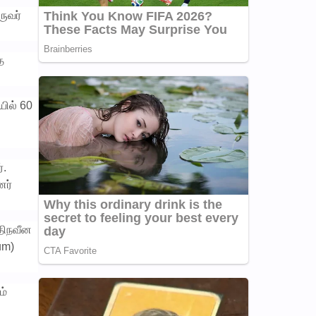
ருவர்
ை
யில் 60
்.
னர்
அதிநவீன
um)
ம்