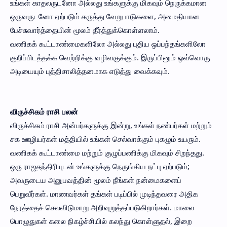
உங்கள் காதலருடனோ அல்லது உங்களுக்கு மிகவும் நெருக்கமான
ஒருவருடனோ ஏற்படும் கருத்து வேறுபாடுகளை, அமைதியான
பேச்சுவார்த்தையின் மூலம் தீர்த்துக்கொள்ளலாம்.
வணிகக் கூட்டாண்மைகளிலோ அல்லது புதிய ஒப்பந்தங்களிலோ
குறிப்பிடத்தக்க வெற்றிக்கு வழிவகுக்கும். இருப்பினும் ஒவ்வொரு
அடியையும் புத்திசாலித்தனமாக எடுத்து வைக்கவும்.
விருச்சிகம் ராசி பலன்
விருச்சிகம் ராசி அன்பர்களுக்கு இன்று, உங்கள் நண்பர்கள் மற்றும்
சக ஊழியர்கள் மத்தியில் உங்கள் செல்வாக்கும் புகழும் உயரும்.
வணிகக் கூட்டாண்மை மற்றும் குழுப்பணிக்கு மிகவும் சிறந்தது.
ஒரு ராஜதந்திரியுடன் உங்களுக்கு நெருங்கிய நட்பு ஏற்படும்;
அவருடைய அனுபவத்தின் மூலம் நீங்கள் நன்மைகளைப்
பெறுவீர்கள். மாணவர்கள் தங்கள் படிப்பில் முடிந்தவரை அதிக
நேரத்தைச் செலவிடுமாறு அறிவுறுத்தப்படுகிறார்கள். மாலை
பொழுதுகள் கலை நிகழ்ச்சியில் கலந்து கொள்ளுதல், இறை