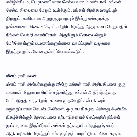
மகிழ்ச்சியும், பெருமளவிலான செல்வ வரவும் உண்டாகி, உங்கள்
செல்வ நிலையை மேலும் உயர்த்தும். உங்கள் சிறந்த உழைப்புத்
திறனும், கனிவான அணுகுமுறையும் இன்று உங்களுக்கு
நன்மையை விளைவிக்கும். பிறரிடமிருந்து ஆதரவைப் பெறுவதில்
நீங்கள் வெற்றி காண்பீர்கள். அருகிலும் தொலைவிலும்
மேற்கொள்ளும் பயணங்களுக்கான வாய்ப்புகள் வலுவாக
இருந்தாலும், அவை தள்ளிப்போகக்கூடும்.
மீனம் ராசி பலன்
மீனம் ராசி அன்பர்களுக்கு இன்று உங்கள் ராசி அதிபதியான குரு
பகவான் மிதுன ராசியில் சஞ்சரித்து, உங்கள் அதிர்ஷ்டத்தை
மேம்படுத்தி வருகிறார். காலை முதலே நீங்கள் மிகவும்
சுறுசுறுப்பாகச் செயல்படுவீர்கள். ஒரு சுப நிகழ்வு அல்லது ஆன்மீக
நிகழ்ச்சிக்குத் தேவையான ஏற்பாடுகளைச் செய்வதில் நீங்கள்
மும்முரமாக இருப்பீர்கள். உங்கள் தந்தையிடமிருந்தும், உயர்
அதிகாரிகளிடமிருந்தும் உங்களுக்குப் பாராட்டுகள் கிடைக்கும்.