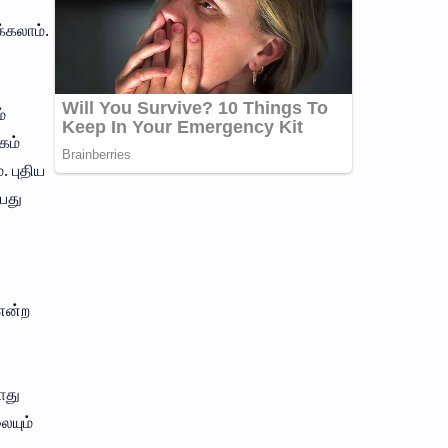
்கலாம்.
்
கம்
. புதிய
பது
என்ற
ோது
ையும்