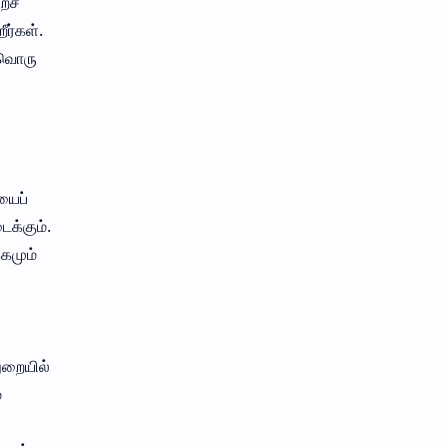
ைச்
ீர்கள்.
்தவொரு
யைப்
ைக்கும்.
கமும்
துறையில்
்