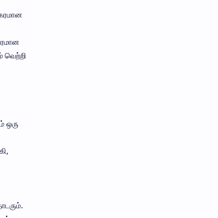
களகரமான
ிகரமான
் வெற்றி
ம் ஒரு
கி,
ொடரும்.