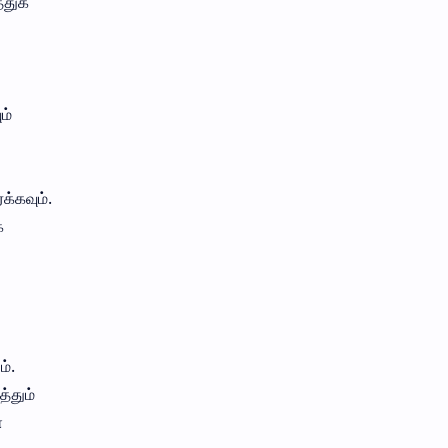
துக்
ம்
்கவும்.
க
ம்.
்தும்
்