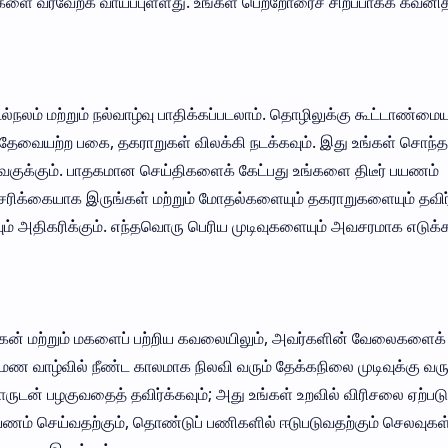
்களை வரவேற்க வாய்ப்புள்ளது. உங்கள் பெற்றோரைச் சிறப்பாகக் கவனித்
ல்நலம் மற்றும் நல்வாழ்வு பாதிக்கப்படலாம். தொழிலுக்கு கூட்டாண்மையு
. தேவையற்ற பகை, தகராறுகள் விலக்கி நடக்கவும். இது உங்கள் சொந்த
ழிவகுக்கும். பாதகமான செய்திகளைக் கேட்பது உங்களை திடீர் பயணம்
ரிக்கையாக இருங்கள் மற்றும் மோதல்களையும் தகராறுகளையும் தவிர்க
யும் அதிகரிக்கும். எந்தவொரு பெரிய முடிவுகளையும் அவசரமாக எடுக்
் மகன் மற்றும் மகளைப் பற்றிய கவலையிலும், அவர்களின் வேலைகளைக்
ுமண வாழ்வில் நீண்ட காலமாக நிலவி வரும் தேக்கநிலை முடிவுக்கு வரு
ுடன் பழகுவதைத் தவிர்க்கவும்; அது உங்கள் உறவில் விரிசலை ஏற்படுத
பயணம் செய்வதற்கும், தொண்டுப் பணிகளில் ஈடுபடுவதற்கும் செலவுகள