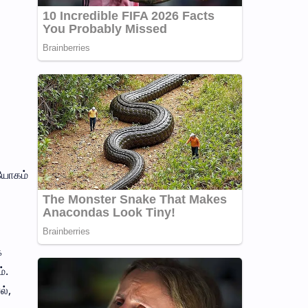
்
 யோகம்
க
்.
ல்,